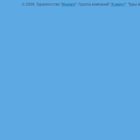
© 2009, Турагентство "
Индиго
". Группа компаний "
Азимут
". Туры 