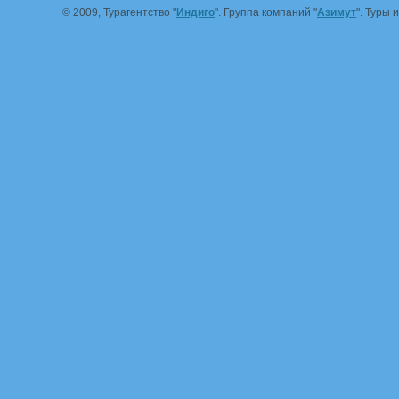
© 2009, Турагентство "
Индиго
". Группа компаний "
Азимут
". Туры 