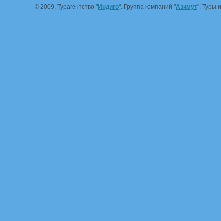
© 2009, Турагентство "
Индиго
". Группа компаний "
Азимут
". Туры 